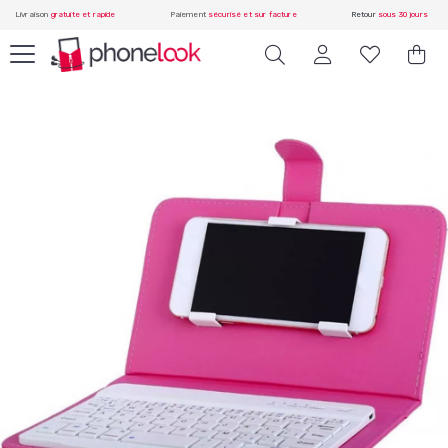
Livraison
gratuite et rapide
Paiement
sécurisé et sur facture
Retour
sous 30 jours