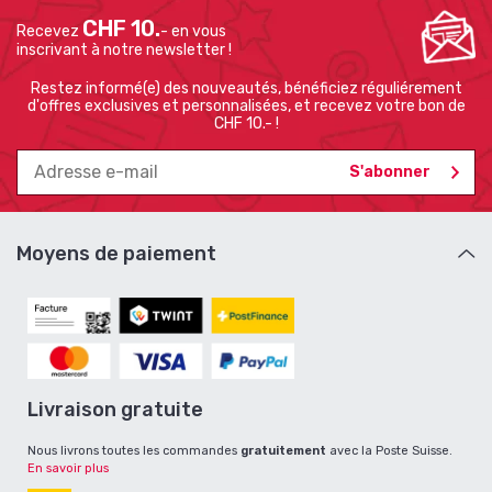
CHF 10.
Recevez
- en vous
inscrivant à notre newsletter !
Restez informé(e) des nouveautés, bénéficiez réguliérement
d'offres exclusives et personnalisées, et recevez votre bon de
CHF 10.- !
Moyens de paiement
Livraison gratuite
Nous livrons toutes les commandes
gratuitement
avec la Poste Suisse.
En savoir plus