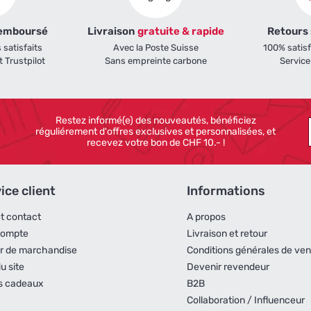
remboursé
Livraison
gratuite & rapide
Retours
 satisfaits
Avec la Poste Suisse
100% satis
t Trustpilot
Sans empreinte carbone
Service
Restez informé(e) des nouveautés, bénéficiez
réguliérement d'offres exclusives et personnalisées, et
recevez votre bon de CHF 10.- !
ice client
Informations
et contact
A propos
compte
Livraison et retour
r de marchandise
Conditions générales de ven
u site
Devenir revendeur
s cadeaux
B2B
Collaboration / Influenceur