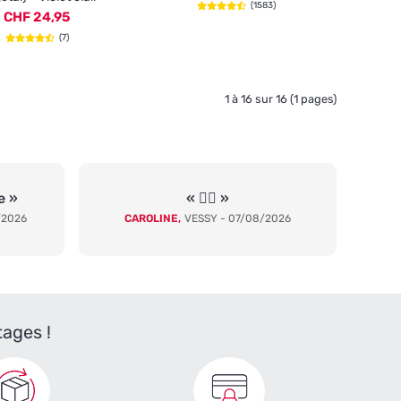
(1583)
CHF 24,95
(7)
1 à 16 sur 16 (1 pages)
e »
« 👍🏼 »
/2026
CAROLINE,
VESSY - 07/08/2026
tages !