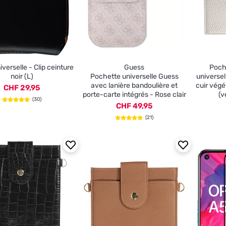
iverselle - Clip ceinture
Guess
Poch
noir (L)
Pochette universelle Guess
universe
avec lanière bandoulière et
cuir végé
CHF 29,95
porte-carte intégrés - Rose clair
(v
(30)
CHF 49,95
(21)