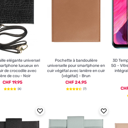
ille elégante universel
Pochette à bandoulière
3D Temp
martphone luxueux en
universelle pour smartphone en
5G - Vitr
uir de crocodile avec
cuir végétal avec lanière en cuir
intégra
ière de cou - Noir
(végétal) - Brun
CHF 19,95
CHF 24,95
CHF
(6)
(7)