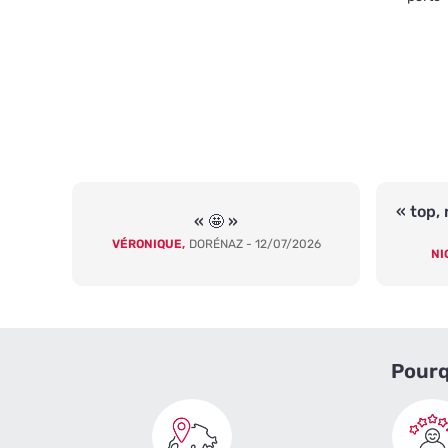
« top, 
« 🤩 »
VÉRONIQUE,
DORÉNAZ - 12/07/2026
NI
Pourq