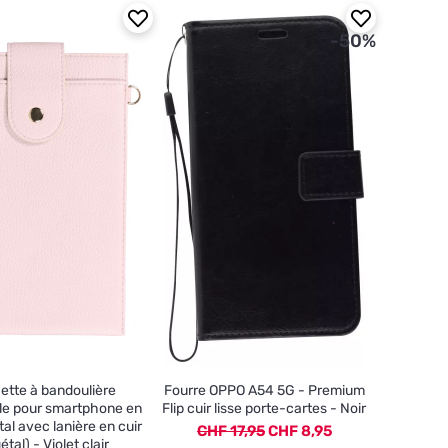
-50%
ette à bandoulière
Fourre OPPO A54 5G - Premium
lle pour smartphone en
Flip cuir lisse porte-cartes - Noir
tal avec lanière en cuir
CHF 17,95
CHF 8,95
étal) - Violet clair