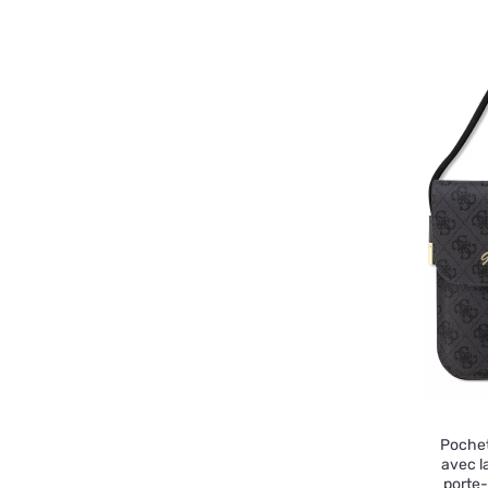
Pochet
avec l
porte-