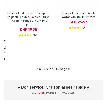
Bracelet nylon élastique sport,
Bracelet cuir noir - Apple
réglable, souple, lavable - Brun
Watch 38/40/41/42 mm
- Apple Watch 38/40/41/42
CHF 29,95
mm
(107)
CHF 19,95
(142)
1
2
>
>|
1 à 52 sur 68 (2 pages)
« Bon service livraison assez rapide »
AURORE,
MURIST - 11/07/2026