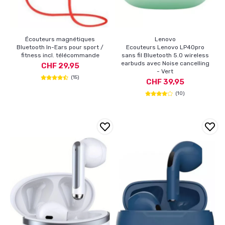
Écouteurs magnétiques
Lenovo
Bluetooth In-Ears pour sport /
Ecouteurs Lenovo LP40pro
fitness incl. télécommande
sans fil Bluetooth 5.0 wireless
earbuds avec Noise cancelling
CHF 29,95
- Vert
(15)
CHF 39,95
(10)