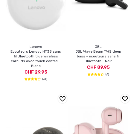
Lenovo
JBL
Ecouteurs Lenovo HT38 sans
JBL Wave Beam TWS deep
fil Bluetooth true wireless
bass - écouteurs sans fil
earbuds avec touch control -
Bluetooth - Noir
Blanc
CHF 89,95
CHF 29,95
(3)
(31)