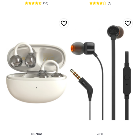
(16)
(6)
Dudao
JBL