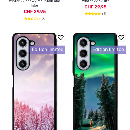
Winter 22 snowy mountain and
Winter 22 ski lift
lake
CHF 29,95
CHF 29,95
(4)
(2)
Édition limitée
Édition limitée