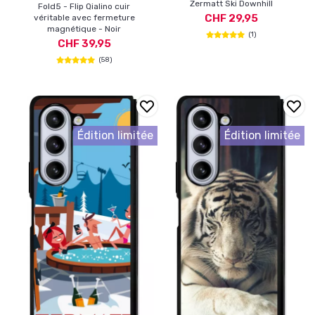
Zermatt Ski Downhill
Fold5 - Flip Qialino cuir
CHF 29,95
véritable avec fermeture
magnétique - Noir
(1)
CHF 39,95
(58)
Édition limitée
Édition limitée