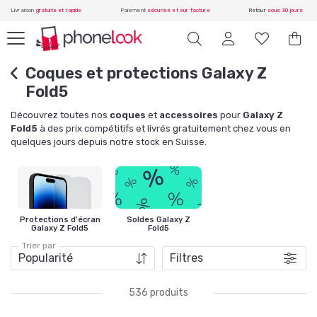
Livraison
gratuite et rapide
Paiement
sécurisé et sur facture
Retour
sous 30 jours
Coques et protections Galaxy Z
Fold5
Découvrez toutes nos
coques
et
accessoires
pour
Galaxy Z
Fold5
à des prix compétitifs et livrés gratuitement chez vous en
quelques jours depuis notre stock en Suisse.
Protections d'écran
Soldes Galaxy Z
Galaxy Z Fold5
Fold5
Trier par
Filtres
536 produits