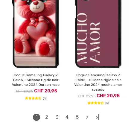
Coque Samsung Galaxy Z
Coque Samsung Galaxy Z
Fold5 - Silicone rigide noir
Fold5 - Silicone rigide noir
Valentine 2024 Ourson rose
Valentine 2024 mucho amor
rosado
CHF 20,95
CHF 29,95
CHF 20,95
CHF 29,95
(3)
(5)
1
2
3
4
5
>
>|