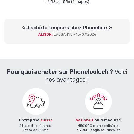
1 à 52 sur 536 (11 pages)
« J'achète toujours chez Phonelook »
ALISON,
LAUSANNE - 15/07/2026
Pourquoi acheter sur Phonelook.ch ?
Voici
nos avantages !
Entreprise
suisse
Satisfait
ou remboursé
14 ans d'expérience
450'000 clients satisfaits
Stock en Suisse
4.7 sur Google et Trustpilot