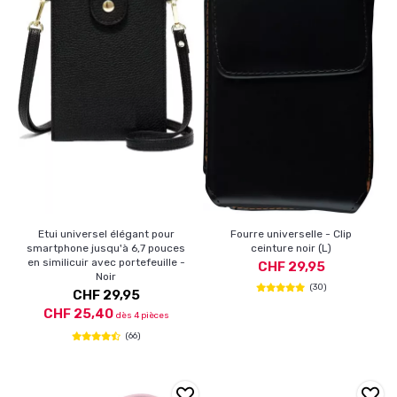
Etui universel élégant pour
Fourre universelle - Clip
smartphone jusqu'à 6,7 pouces
ceinture noir (L)
en similicuir avec portefeuille -
CHF 29,95
Noir
(30)
CHF 29,95
CHF 25,40
dès 4 pièces
(66)