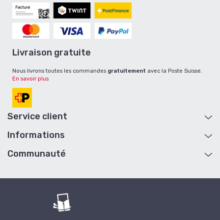
Livraison gratuite
Nous livrons toutes les commandes
gratuitement
avec la Poste Suisse.
En savoir plus
Service client
Informations
Aide et contact
Mon compte
Communauté
A propos
Retour de marchandise
Livraison et retour
Plan du site
Conditions générales de vente
Cartes cadeaux
Devenir revendeur
B2B
Collaboration / Influenceur