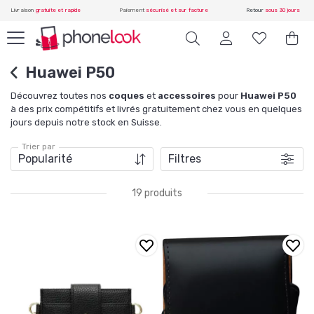
Livraison
gratuite et rapide
Paiement
sécurisé et sur facture
Retour
sous 30 jours
Huawei P50
Découvrez toutes nos
coques
et
accessoires
pour
Huawei P50
à des prix compétitifs et livrés gratuitement chez vous en quelques
jours depuis notre stock en Suisse.
Trier par
Filtres
19 produits