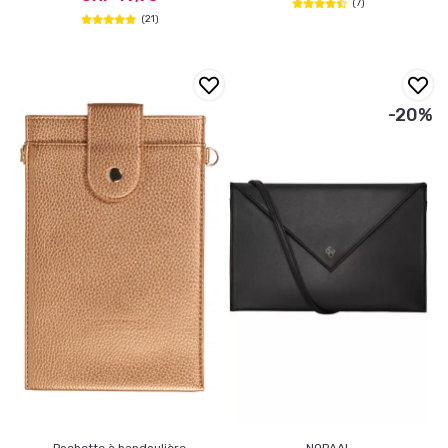
(7)
(21)
-20%
Pochette à bandoulière
NOPAAL