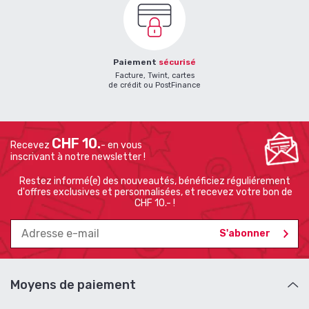
Paiement
sécurisé
Facture, Twint, cartes
de crédit ou PostFinance
CHF 10.
Recevez
- en vous
inscrivant à notre newsletter !
Restez informé(e) des nouveautés, bénéficiez réguliérement
d'offres exclusives et personnalisées, et recevez votre bon de
CHF 10.- !
Moyens de paiement