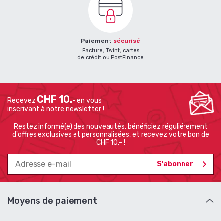
Paiement
sécurisé
Facture, Twint, cartes
de crédit ou PostFinance
CHF 10.
Recevez
- en vous
inscrivant à notre newsletter !
Restez informé(e) des nouveautés, bénéficiez réguliérement
d'offres exclusives et personnalisées, et recevez votre bon de
CHF 10.- !
Moyens de paiement