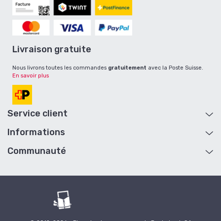
Livraison gratuite
Nous livrons toutes les commandes
gratuitement
avec la Poste Suisse.
En savoir plus
Service client
Informations
Aide et contact
Mon compte
Communauté
A propos
Retour de marchandise
Livraison et retour
Plan du site
Conditions générales de vente
Cartes cadeaux
Devenir revendeur
B2B
Collaboration / Influenceur