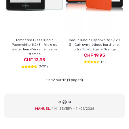
Tempered Glass Kindle
Coque Kindle Paperwhite 1 / 2 /
Paperwhite 1/2/3 - Vitre de
3 - Cuir synthétique hard-shell
protection d'écran en verre
ultra fin et léger - Orange
trempé
CHF 19,95
CHF 12,95
(11)
(9030)
1 à 12 sur 12 (1 pages)
« 😆 »
MANUEL,
1141 SÉVERY - 11/07/2026