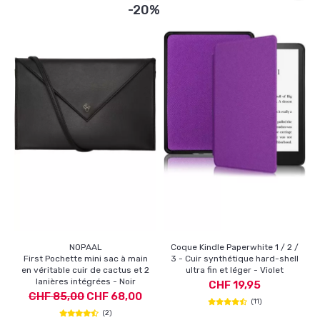
-20%
NOPAAL
Coque Kindle Paperwhite 1 / 2 /
First Pochette mini sac à main
3 - Cuir synthétique hard-shell
en véritable cuir de cactus et 2
ultra fin et léger - Violet
lanières intégrées - Noir
CHF 19,95
CHF 85,00
CHF 68,00
(11)
(2)