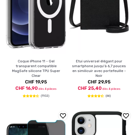
Coque iPhone 11 - Gel
Etui universel élégant pour
transparent compatible
smartphone jusqu'à 6,7 pouces
MagSafe silicone TPU Super
en similicuir avec portefeuille -
Clear
Noir
CHF 19,95
CHF 29,95
CHF 16,90
CHF 25,40
dès 4 pièces
dès 4 pièces
(1102)
(66)