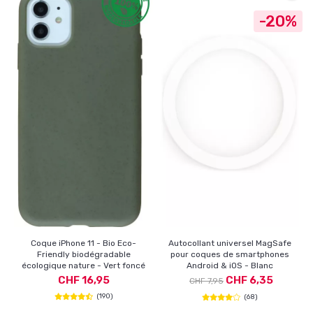
-20%
Coque iPhone 11 - Bio Eco-
Autocollant universel MagSafe
Friendly biodégradable
pour coques de smartphones
écologique nature - Vert foncé
Android & iOS - Blanc
CHF 16,95
CHF 6,35
CHF 7,95
(190)
(68)