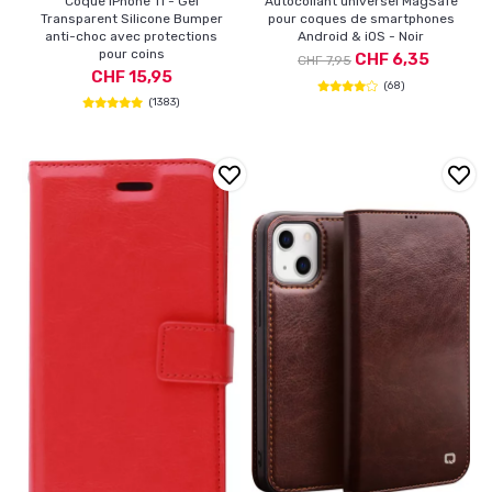
Coque iPhone 11 - Gel
Autocollant universel MagSafe
Transparent Silicone Bumper
pour coques de smartphones
anti-choc avec protections
Android & iOS - Noir
pour coins
CHF 6,35
CHF 7,95
CHF 15,95
(68)
(1383)