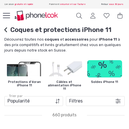
Livraison
gratuite et rapide
Paiement
sécurisé et sur facture
Retour
sous 30 jours
Coques et protections iPhone 11
Découvrez toutes nos
coques
et
accessoires
pour
iPhone 11
à
des prix compétitifs et livrés gratuitement chez vous en quelques
jours depuis notre stock en Suisse.
Protections d'écran
Câbles et
Soldes iPhone 11
iPhone 11
alimentation iPhone
11
Trier par
Filtres
660 produits