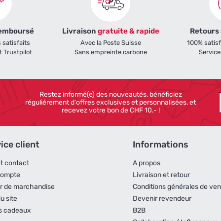
remboursé
Livraison
gratuite & rapide
Retours
 satisfaits
Avec la Poste Suisse
100% satis
t Trustpilot
Sans empreinte carbone
Service
Restez informé(e) des nouveautés, bénéficiez
réguliérement d'offres exclusives et personnalisées, et
recevez votre bon de CHF 10.- !
ice client
Informations
et contact
A propos
compte
Livraison et retour
r de marchandise
Conditions générales de ven
u site
Devenir revendeur
s cadeaux
B2B