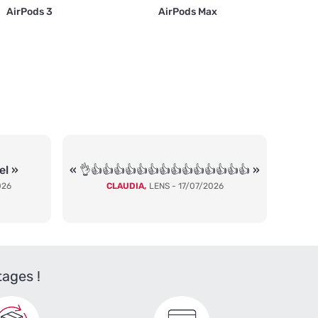
AirPods 3
AirPods Max
el »
« 👌👍👍👍👍👍👍👍👍👍👍👍👍👍👍 »
026
CLAUDIA,
LENS - 17/07/2026
tages !