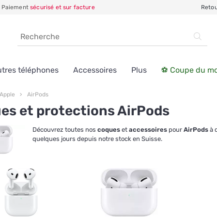
Paiement
sécurisé et sur facture
Reto
tres téléphones
Accessoires
Plus
⚽ Coupe du m
Apple
AirPods
es et protections AirPods
Découvrez toutes nos
coques
et
accessoires
pour
AirPods
à d
quelques jours depuis notre stock en Suisse.