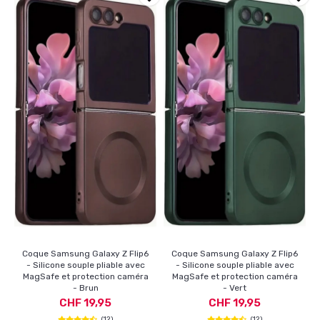
Coque Samsung Galaxy Z Flip6
Coque Samsung Galaxy Z Flip6
- Silicone souple pliable avec
- Silicone souple pliable avec
MagSafe et protection caméra
MagSafe et protection caméra
- Brun
- Vert
CHF 19,95
CHF 19,95
(12)
(12)