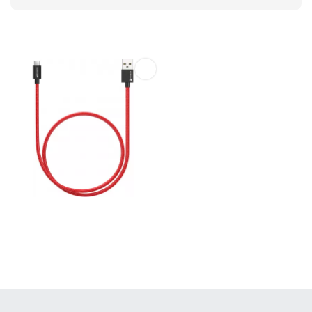
Derniers produits visités
Câble chargeur (50cm) USB-C
vers USB-A - Nylon PhoneLook
CHF 9,95
(153)