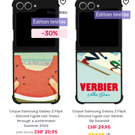
Nouveau
Édition limitée
Édition limitée
-30%
Coque Samsung Galaxy Z Flip6
Coque Samsung Galaxy Z Flip6
- Silicone rigide noir Views
- Silicone rigide noir Verbier
through a watermelon
Ski Downhill
Summer 2026
CHF 29,95
CHF 20,95
CHF 29,95
(4)