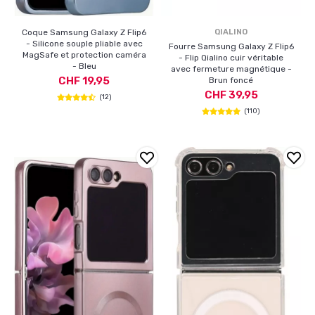
Coque Samsung Galaxy Z Flip6
QIALINO
- Silicone souple pliable avec
Fourre Samsung Galaxy Z Flip6
MagSafe et protection caméra
- Flip Qialino cuir véritable
- Bleu
avec fermeture magnétique -
CHF 19,95
Brun foncé
CHF 39,95
(12)
(110)