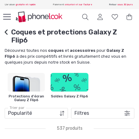
Livraison
gratuite et rapide
Paiement
sécurisé et sur facture
Retour
sous 30 jours
Coques et protections Galaxy Z
Flip6
Découvrez toutes nos
coques
et
accessoires
pour
Galaxy Z
Flip6
à des prix compétitifs et livrés gratuitement chez vous en
quelques jours depuis notre stock en Suisse.
Protections d'écran
Soldes Galaxy Z Flip6
Galaxy Z Flip6
Trier par
Filtres
537 produits