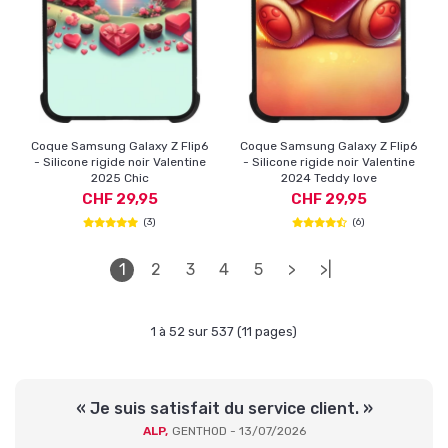
Coque Samsung Galaxy Z Flip6
Coque Samsung Galaxy Z Flip6
- Silicone rigide noir Valentine
- Silicone rigide noir Valentine
2025 Chic
2024 Teddy love
CHF 29,95
CHF 29,95
(3)
(6)
1
2
3
4
5
>
>|
1 à 52 sur 537 (11 pages)
« Je suis satisfait du service client. »
ALP,
GENTHOD - 13/07/2026