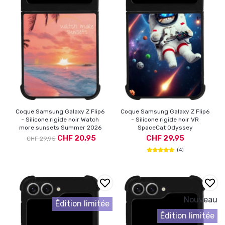
Coque Samsung Galaxy Z Flip6
Coque Samsung Galaxy Z Flip6
- Silicone rigide noir Watch
- Silicone rigide noir VR
more sunsets Summer 2026
SpaceCat Odyssey
CHF 20,95
CHF 29,95
CHF 29,95
(4)
Nouveau
Édition limitée
Édition limitée