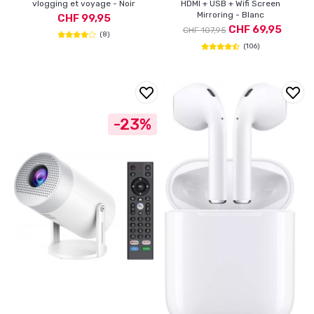
vlogging et voyage - Noir
HDMI + USB + Wifi Screen
Mirroring - Blanc
CHF 99,95
CHF 69,95
CHF 107,95
(8)
(106)
-23%