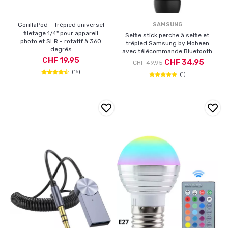
GorillaPod - Trépied universel
SAMSUNG
filetage 1/4" pour appareil
Selfie stick perche à selfie et
photo et SLR - rotatif à 360
trépied Samsung by Mobeen
degrés
avec télécommande Bluetooth
CHF 19,95
CHF 34,95
CHF 49,95
(16)
(1)