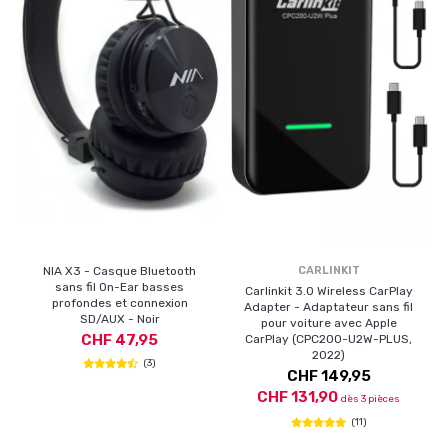
NIA X3 - Casque Bluetooth
CARLINKIT
sans fil On-Ear basses
Carlinkit 3.0 Wireless CarPlay
profondes et connexion
Adapter - Adaptateur sans fil
SD/AUX - Noir
pour voiture avec Apple
CHF 47,95
CarPlay (CPC200-U2W-PLUS,
2022)
(3)
CHF 149,95
CHF 131,90
dès 3 pièces
(11)