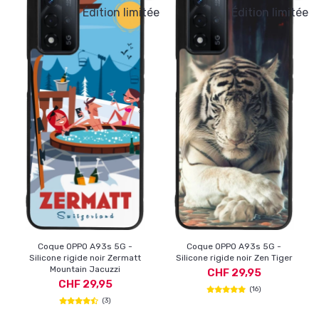
Édition limitée
Édition limitée
Coque OPPO A93s 5G -
Coque OPPO A93s 5G -
Silicone rigide noir Zermatt
Silicone rigide noir Zen Tiger
Mountain Jacuzzi
CHF 29,95
CHF 29,95
(16)
(3)