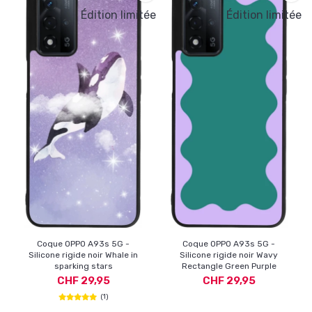
Édition limitée
Édition limitée
Coque OPPO A93s 5G -
Coque OPPO A93s 5G -
Silicone rigide noir Whale in
Silicone rigide noir Wavy
sparking stars
Rectangle Green Purple
CHF 29,95
CHF 29,95
(1)