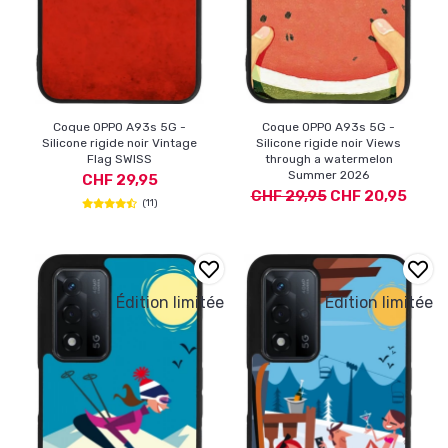
Coque OPPO A93s 5G -
Coque OPPO A93s 5G -
Silicone rigide noir Vintage
Silicone rigide noir Views
Flag SWISS
through a watermelon
Summer 2026
CHF 29,95
CHF 29,95
CHF 20,95
(11)
Édition limitée
Édition limitée