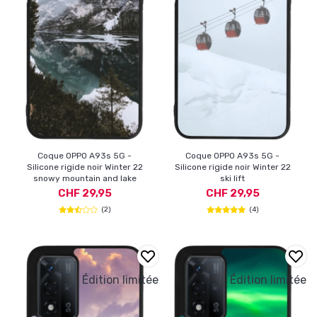
Coque OPPO A93s 5G -
Coque OPPO A93s 5G -
Silicone rigide noir Winter 22
Silicone rigide noir Winter 22
snowy mountain and lake
ski lift
CHF 29,95
CHF 29,95
(2)
(4)
Édition limitée
Édition limitée