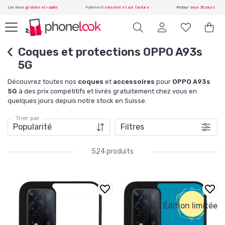
Livraison
gratuite et rapide
Paiement
sécurisé et sur facture
Retour
sous 30 jours
Coques et protections OPPO A93s
5G
Découvrez toutes nos
coques
et
accessoires
pour
OPPO A93s
5G
à des prix compétitifs et livrés gratuitement chez vous en
quelques jours depuis notre stock en Suisse.
Trier par
Filtres
524 produits
Édition limitée