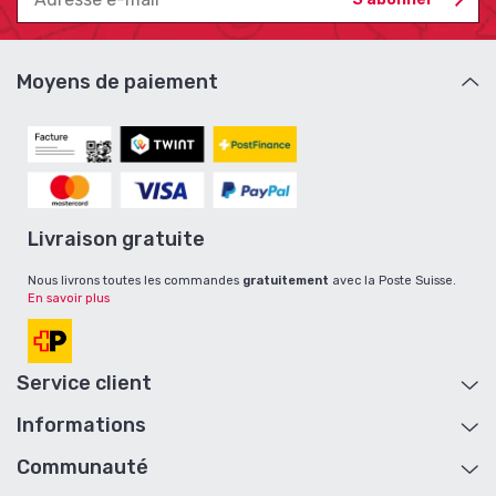
Moyens de paiement
Livraison gratuite
Nous livrons toutes les commandes
gratuitement
avec la Poste Suisse.
En savoir plus
Service client
Informations
Aide et contact
Mon compte
Communauté
A propos
Retour de marchandise
Livraison et retour