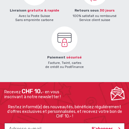
Livraison
gratuite & rapide
Retours sous
30 jours
Avec la Poste Suisse
100% satisfait ou remboursé
Sans empreinte carbone
Service client suisse
Paiement
sécurisé
Facture, Twint, cartes
de crédit ou PostFinance
CHF 10.
Recevez
- en vous
inscrivant à notre newsletter !
Restez informé(e) des nouveautés, bénéficiez réguliérement
d'offres exclusives et personnalisées, et recevez votre bon de
CHF 10.- !