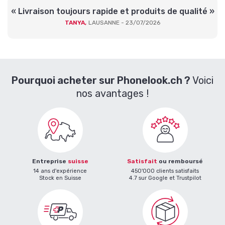
« Livraison toujours rapide et produits de qualité »
TANYA,
LAUSANNE - 23/07/2026
Pourquoi acheter sur Phonelook.ch ?
Voici
nos avantages !
Entreprise
suisse
Satisfait
ou remboursé
14 ans d'expérience
450'000 clients satisfaits
Stock en Suisse
4.7 sur Google et Trustpilot