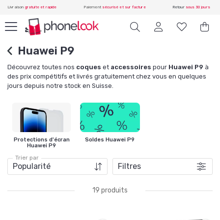
Livraison
gratuite et rapide
Paiement
sécurisé et sur facture
Retour
sous 30 jours
Huawei P9
Découvrez toutes nos
coques
et
accessoires
pour
Huawei P9
à
des prix compétitifs et livrés gratuitement chez vous en quelques
jours depuis notre stock en Suisse.
Protections d'écran
Soldes Huawei P9
Huawei P9
Trier par
Filtres
19 produits