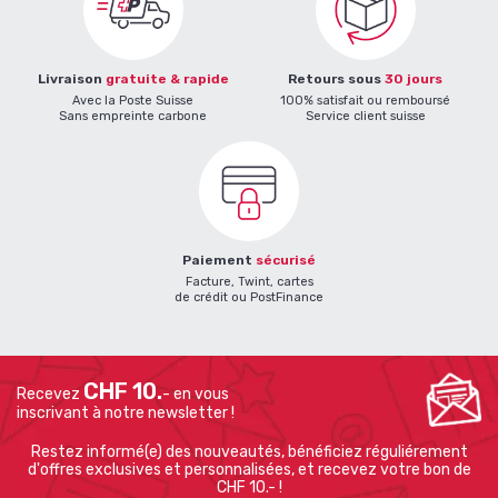
Livraison
gratuite & rapide
Retours sous
30 jours
Avec la Poste Suisse
100% satisfait ou remboursé
Sans empreinte carbone
Service client suisse
Paiement
sécurisé
Facture, Twint, cartes
de crédit ou PostFinance
CHF 10.
Recevez
- en vous
inscrivant à notre newsletter !
Restez informé(e) des nouveautés, bénéficiez réguliérement
d'offres exclusives et personnalisées, et recevez votre bon de
CHF 10.- !