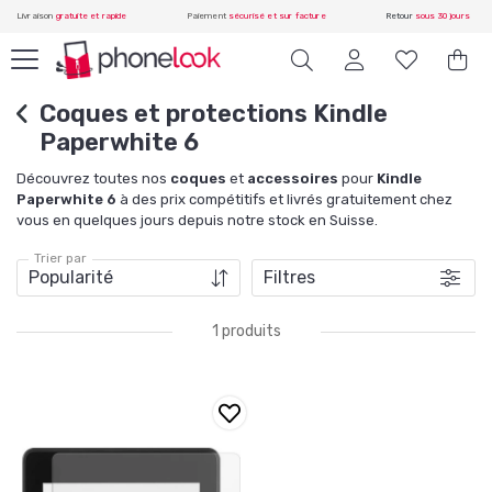
Livraison
gratuite et rapide
Paiement
sécurisé et sur facture
Retour
sous 30 jours
Coques et protections Kindle
Paperwhite 6
Découvrez toutes nos
coques
et
accessoires
pour
Kindle
Paperwhite 6
à des prix compétitifs et livrés gratuitement chez
vous en quelques jours depuis notre stock en Suisse.
Trier par
Filtres
1 produits