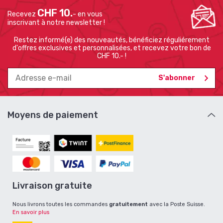
CHF 10.
Recevez
- en vous
inscrivant à notre newsletter !
Restez informé(e) des nouveautés, bénéficiez réguliérement
d'offres exclusives et personnalisées, et recevez votre bon de
CHF 10.- !
Moyens de paiement
Livraison gratuite
Nous livrons toutes les commandes
gratuitement
avec la Poste Suisse.
En savoir plus