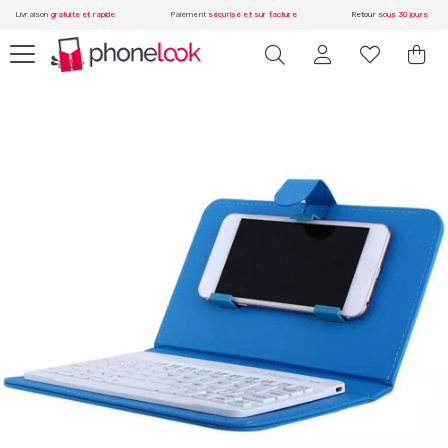
Livraison
gratuite et rapide
Paiement
sécurisé et sur facture
Retour
sous 30 jours