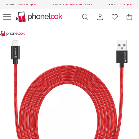
Livraison
gratuite et rapide
Paiement
sécurisé et sur facture
Retour
sous 30 jours