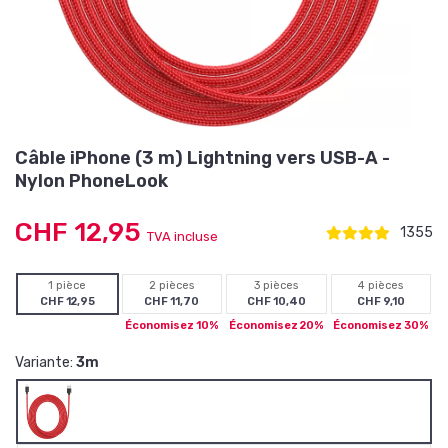
Câble iPhone (3 m) Lightning vers USB-A -
Nylon PhoneLook
CHF 12,95
1355
TVA incluse
1 pièce
2 pièces
3 pièces
4 pièces
CHF 12,95
CHF 11,70
CHF 10,40
CHF 9,10
Économisez 10%
Économisez 20%
Économisez 30%
Variante:
3m