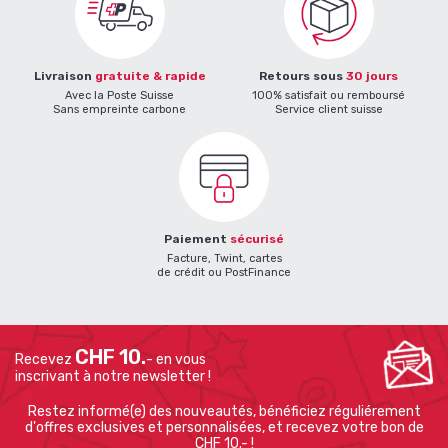
Livraison
gratuite & rapide
Retours sous
30 jours
Avec la Poste Suisse
100% satisfait ou remboursé
Sans empreinte carbone
Service client suisse
Paiement
sécurisé
Facture, Twint, cartes
de crédit ou PostFinance
CHF 10.
Recevez
- en vous
inscrivant à notre newsletter !
Restez informé(e) des nouveautés, bénéficiez réguliérement
d'offres exclusives et personnalisées, et recevez votre bon de
CHF 10.- !