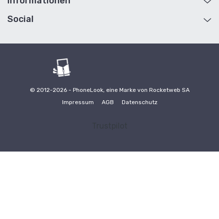
Informationen
Hilfe und Kontakt
Konto
Social
Über Uns
Retouren
Lieferung und Rücksendung
Seitenübersicht
Allgemeine Geschäftsbedingungen
Geschenkkarten
Reseller werden
B2B
Kollaborationen / Influencer
Ökologie
© 2012-2026 - PhoneLook, eine Marke von Rocketweb SA
Impressum
AGB
Datenschutz
Trustpilot