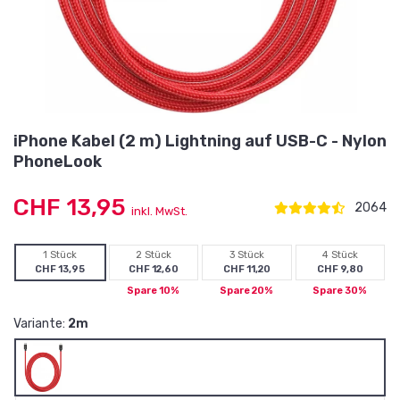
iPhone Kabel (2 m) Lightning auf USB-C - Nylon
PhoneLook
CHF 13,95
2064
inkl. MwSt.
1 Stück
2 Stück
3 Stück
4 Stück
CHF 13,95
CHF 12,60
CHF 11,20
CHF 9,80
Spare 10%
Spare 20%
Spare 30%
Variante:
2m