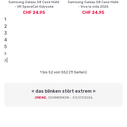
Samsung Galaxy S8 Case Hülle
Samsung Galaxy S8 Case Hülle
- VR SpaceCat Odyssee
- Viva la vida 2026
CHF 24,95
CHF 24,95
1
2
3
4
5
>
>|
1 bis 52 von 552 (11 Seiten)
« das blinken stört extrem »
JRENE,
SCHMERIKON - 03/07/2026