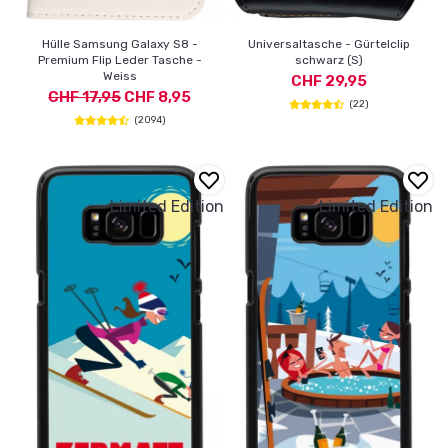
Hülle Samsung Galaxy S8 -
Universaltasche - Gürtelclip
Premium Flip Leder Tasche -
schwarz (S)
Weiss
CHF 29,95
CHF 17,95
CHF 8,95
(22)
(2094)
Limited Edition
Limited Edition