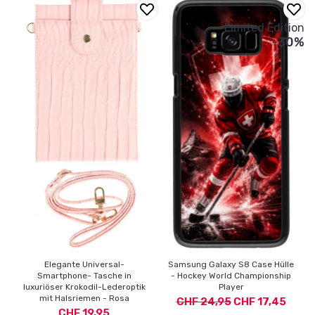
Limited Edition
-30%
Elegante Universal-
Samsung Galaxy S8 Case Hülle
Smartphone- Tasche in
- Hockey World Championship
luxuriöser Krokodil-Lederoptik
Player
mit Halsriemen - Rosa
CHF 24,95
CHF 17,45
CHF 19,95