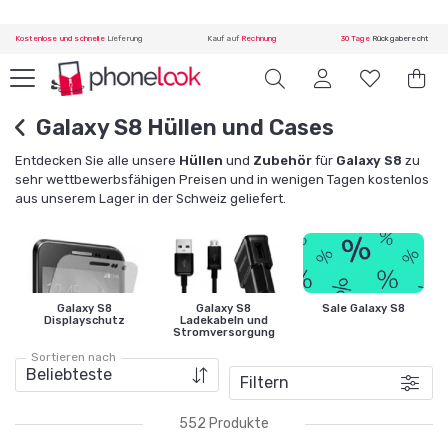
Kostenlose und schnelle
Lieferung
Kauf auf
Rechnung
30 Tage
Rückgaberecht
Galaxy S8 Hüllen und Cases
Entdecken Sie alle unsere
Hüllen
und
Zubehör
für
Galaxy S8
zu
sehr wettbewerbsfähigen Preisen und in wenigen Tagen kostenlos
aus unserem Lager in der Schweiz geliefert.
Galaxy S8
Galaxy S8
Sale Galaxy S8
Displayschutz
Ladekabeln und
Stromversorgung
Sortieren nach
Filtern
552 Produkte