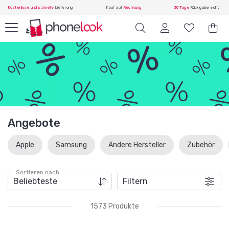
Kostenlose und schnelle
Lieferung
Kauf auf
Rechnung
30 Tage
Rückgaberecht
Angebote
Apple
Samsung
Andere Hersteller
Zubehör
Sortieren nach
Filtern
1573 Produkte