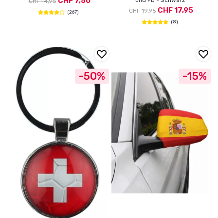
CHF 7,50
und PD - Schwarz
CHF 14,95
CHF 17,95
CHF 19,95
(267)
(8)
-50%
-15%