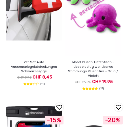
2er Set Auto
Mood Plüsch Tintenfisch -
Aussenspiegelabdeckungen
doppelseitig wendbares
Schweiz Flagge
Stimmungs Plüschtier - Grün /
Violett
CHF 8,45
CHF 9,95
CHF 19,95
CHF 29,95
(11)
(15)
-15%
-20%