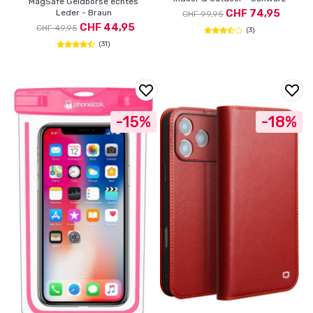
MagSafe Geldbörse echtes
CHF 74,95
Leder - Braun
CHF 99,95
CHF 44,95
CHF 49,95
(3)
(31)
-15%
-18%