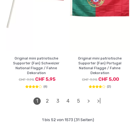
Original mini patriotische
Original mini patriotische
Supporter (Fan) Schweizer
Supporter (Fan) Portugal
National Flagge / Fahne
National Flagge / Fahne
Dekoration
Dekoration
CHF 5,95
CHF 5,00
CHF 9,95
CHF 9,95
(6)
(2)
1
2
3
4
5
>
>|
1 bis 52 von 1573 (31 Seiten)