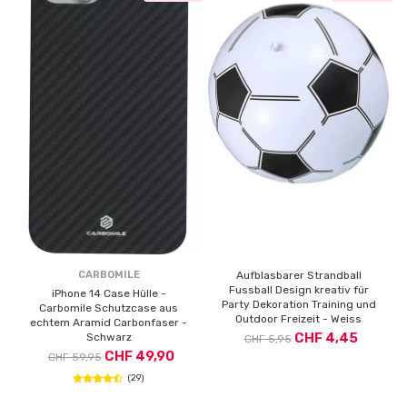
CARBOMILE
Aufblasbarer Strandball
Fussball Design kreativ für
iPhone 14 Case Hülle -
Party Dekoration Training und
Carbomile Schutzcase aus
Outdoor Freizeit - Weiss
echtem Aramid Carbonfaser -
CHF 4,45
Schwarz
CHF 5,95
CHF 49,90
CHF 59,95
(29)