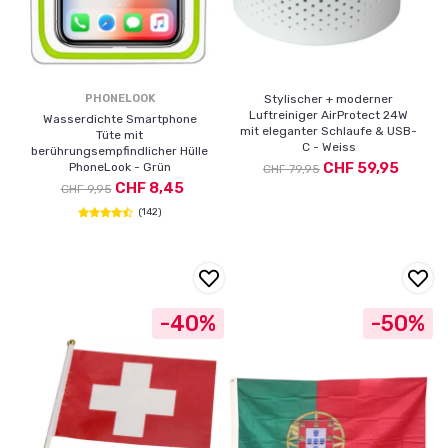
PHONELOOK
Stylischer + moderner
Luftreiniger AirProtect 24W
Wasserdichte Smartphone
mit eleganter Schlaufe & USB-
Tüte mit
C - Weiss
berührungsempfindlicher Hülle
CHF 59,95
PhoneLook - Grün
CHF 79,95
CHF 8,45
CHF 9,95
(142)
-40%
-50%