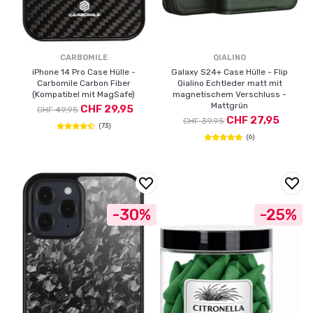
CARBOMILE
QIALINO
iPhone 14 Pro Case Hülle -
Galaxy S24+ Case Hülle - Flip
Carbomile Carbon Fiber
Qialino Echtleder matt mit
(Kompatibel mit MagSafe)
magnetischem Verschluss -
Mattgrün
CHF 29,95
CHF 49,95
CHF 27,95
CHF 39,95
(73)
(6)
-30%
-25%