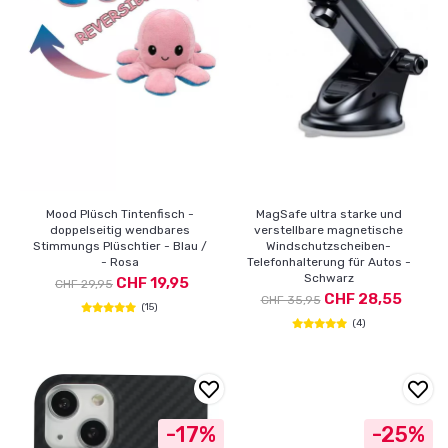
Mood Plüsch Tintenfisch -
MagSafe ultra starke und
doppelseitig wendbares
verstellbare magnetische
Stimmungs Plüschtier - Blau /
Windschutzscheiben-
- Rosa
Telefonhalterung für Autos -
Schwarz
CHF 19,95
CHF 29,95
CHF 28,55
CHF 35,95
(15)
(4)
-17%
-25%