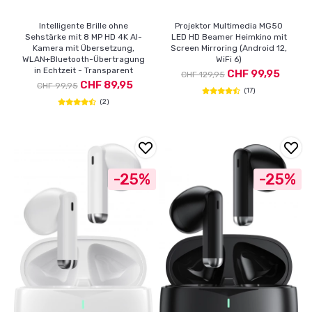
Intelligente Brille ohne
Projektor Multimedia MG50
Sehstärke mit 8 MP HD 4K AI-
LED HD Beamer Heimkino mit
Kamera mit Übersetzung,
Screen Mirroring (Android 12,
WLAN+Bluetooth-Übertragung
WiFi 6)
in Echtzeit - Transparent
CHF 99,95
CHF 129,95
CHF 89,95
CHF 99,95
(17)
(2)
-25%
-25%