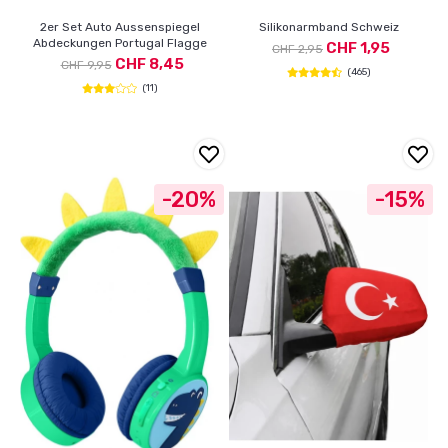
2er Set Auto Aussenspiegel
Silikonarmband Schweiz
Abdeckungen Portugal Flagge
CHF 1,95
CHF 2,95
CHF 8,45
CHF 9,95
(465)
(11)
-20%
-15%