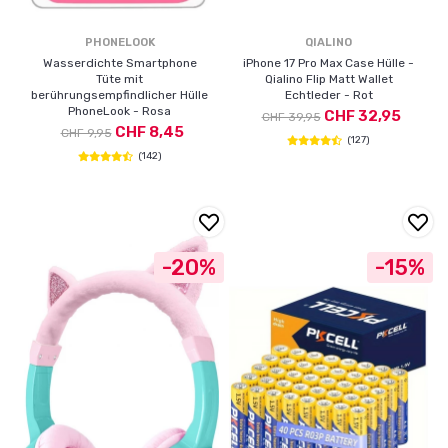
PHONELOOK
QIALINO
Wasserdichte Smartphone
iPhone 17 Pro Max Case Hülle -
Tüte mit
Qialino Flip Matt Wallet
berührungsempfindlicher Hülle
Echtleder - Rot
PhoneLook - Rosa
CHF 32,95
CHF 39,95
CHF 8,45
CHF 9,95
(127)
(142)
-20%
-15%