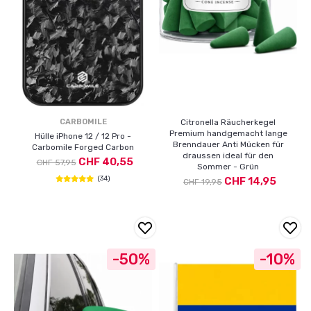
CARBOMILE
Citronella Räucherkegel
Premium handgemacht lange
Hülle iPhone 12 / 12 Pro -
Brenndauer Anti Mücken für
Carbomile Forged Carbon
draussen ideal für den
CHF 40,55
CHF 57,95
Sommer - Grün
(34)
CHF 14,95
CHF 19,95
-50%
-10%