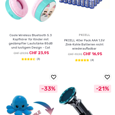
Coole Wireless Bluetooth 5.3
PKCELL
Kopfhörer für Kinder mit
PKCELL 40er Pack AAA 1,5V
gedämpfter Lautstärke 85dB
Zink-Kohle Batterien nicht
und lustigem Design - Cat
wiederaufladbar
CHF 23,95
CHF 29,95
CHF 16,95
CHF 19,95
(3)
(4)
-33%
-21%