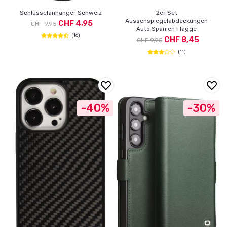
Schlüsselanhänger Schweiz
2er Set
Aussenspiegelabdeckungen
CHF 4,95
CHF 9,95
Auto Spanien Flagge
(16)
CHF 8,45
CHF 9,95
(11)
-40%
-30%