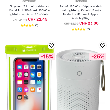
JOYROOM
MCDODO
Joyroom 3 in 1 einziehbares
2-in-1 USB-C auf Apple Watch
Kabel 1m USB-A auf USB-C +
und Lightning Kabel (1,5 m) -
Lightning + microUSB - Violett
Mcdodo - iPhone & Apple
Watch (60W)
CHF 22,45
CHF 24,95
CHF 23,00
CHF 32,90
(3)
(2)
-15%
-25%