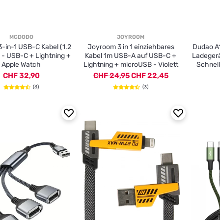
MCDODO
JOYROOM
-in-1 USB-C Kabel (1.2
Joyroom 3 in 1 einziehbares
Dudao A
 - USB-C + Lightning +
Kabel 1m USB-A auf USB-C +
Ladeger
Apple Watch
Lightning + microUSB - Violett
Schnel
CHF 32,90
CHF 24,95
CHF 22,45
(3)
(3)