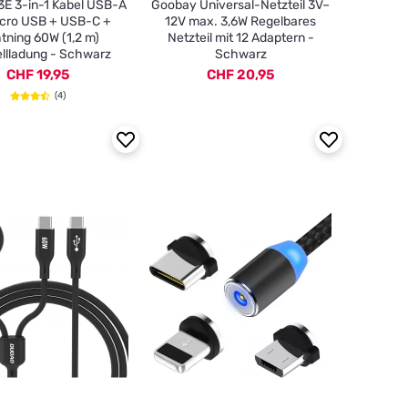
E 3-in-1 Kabel USB-A
Goobay Universal-Netzteil 3V–
icro USB + USB-C +
12V max. 3,6W Regelbares
tning 60W (1,2 m)
Netzteil mit 12 Adaptern -
llladung - Schwarz
Schwarz
CHF 19,95
CHF 20,95
(4)