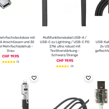
ehrfachsteckdose mit
Multifunktionskabel USB-A /
A Anschlüssen und 30
USB-C zu Lightning / USB-C PD
USB-Kabe
el Mehrfachladehub -
27W, ultra robust mit
2x US
Grau
Textilverstärkung -
geflocht
Schwarz/Orange
CHF 19,95
CHF 19,95
(1)
(3)