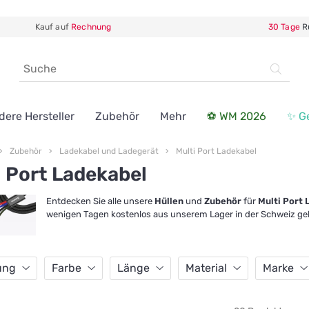
Kauf auf
Rechnung
30 Tage
R
dere Hersteller
Zubehör
Mehr
⚽ WM 2026
✨ G
Zubehör
Ladekabel und Ladegerät
Multi Port Ladekabel
i Port Ladekabel
Entdecken Sie alle unsere
Hüllen
und
Zubehör
für
Multi Port 
wenigen Tagen kostenlos aus unserem Lager in der Schweiz geli
ung
Farbe
Länge
Material
Marke