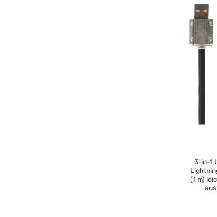
3-in-1
Lightnin
(1 m) le
aus