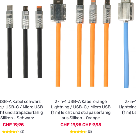
 USB-A Kabel schwarz
3-in-1 USB-A Kabel orange
3-in-
g / USB-C / Micro USB
Lightning / USB-C / Micro USB
Lightnin
icht und strapazierfähig
(1 m) leicht und strapazierfähig
(1 m) L
 Silikon - Schwarz
aus Silikon - Orange
CHF 19,95
CHF 19,95
CHF 9,95
(3)
(3)