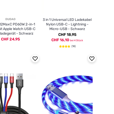
DUDAO
3 in 1 Universal LED Ladekabel
12MaxC PD60W 2-in-1
Nylon USB-C - Lightning -
ät Apple Watch USB-C
Micro-USB - Schwarz
lladegerät - Schwarz
CHF 18,95
CHF 24,95
CHF 16,10
bei 4 Stück
(18)