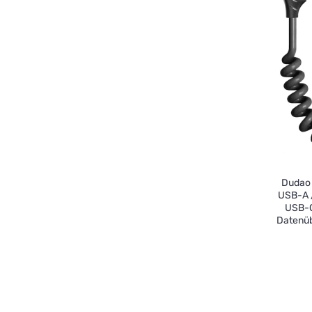
Dudao 
USB-A /
USB-C
Datenüb