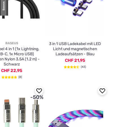
BASEUS
3 in 1 USB Ladekabel mit LED
l 4 in 1 (1x Lightning,
Licht und magnetischen
B-C, 1x Micro USB)
Ladeaufsätzen - Blau
en Nylon 3.5A (1.2 m) -
CHF 21,95
Schwarz
(43)
CHF 22,95
(8)
-50%