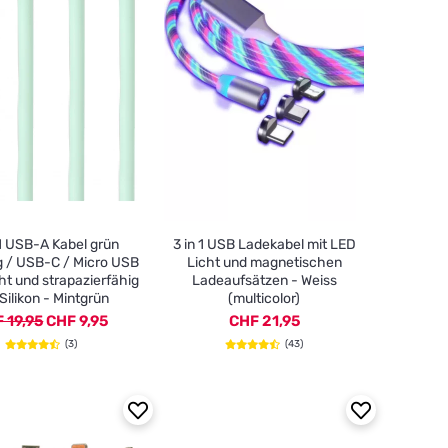
1 USB-A Kabel grün
3 in 1 USB Ladekabel mit LED
g / USB-C / Micro USB
Licht und magnetischen
cht und strapazierfähig
Ladeaufsätzen - Weiss
Silikon - Mintgrün
(multicolor)
 19,95
CHF 9,95
CHF 21,95
(3)
(43)