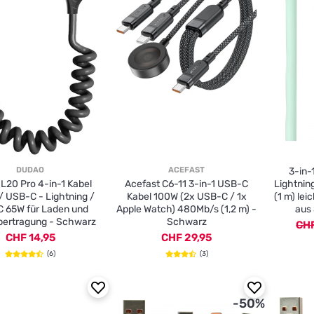
DUDAO
ACEFAST
3-in-
L20 Pro 4-in-1 Kabel
Acefast C6-11 3-in-1 USB-C
Lightnin
 USB-C - Lightning /
Kabel 100W (2x USB-C / 1x
(1 m) lei
 65W für Laden und
Apple Watch) 480Mb/s (1,2 m) -
aus 
ertragung - Schwarz
Schwarz
CHF
CHF 14,95
CHF 29,95
(6)
(3)
-50%