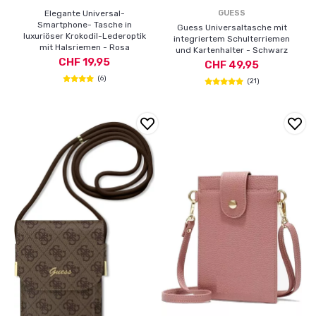
Elegante Universal-
GUESS
Smartphone- Tasche in
Guess Universaltasche mit
luxuriöser Krokodil-Lederoptik
integriertem Schulterriemen
mit Halsriemen - Rosa
und Kartenhalter - Schwarz
CHF 19,95
CHF 49,95
(6)
(21)