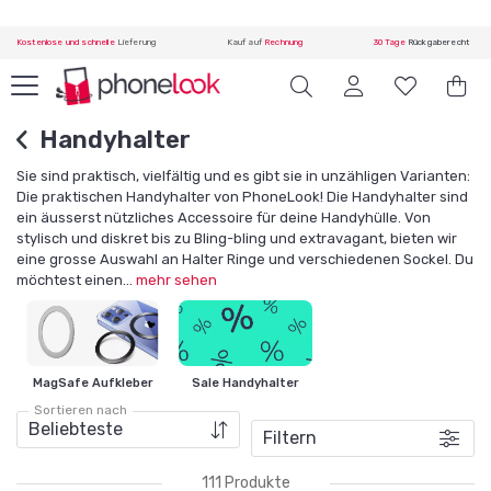
Kostenlose und schnelle
Lieferung
Kauf auf
Rechnung
30 Tage
Rückgaberecht
Handyhalter
Sie sind praktisch, vielfältig und es gibt sie in unzähligen Varianten:
Die praktischen Handyhalter von PhoneLook! Die Handyhalter sind
ein äusserst nützliches Accessoire für deine Handyhülle. Von
stylisch und diskret bis zu Bling-bling und extravagant, bieten wir
eine grosse Auswahl an Halter Ringe und verschiedenen Sockel. Du
möchtest einen
...
mehr sehen
MagSafe Aufkleber
Sale Handyhalter
Sortieren nach
Filtern
111 Produkte