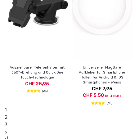
Ausziehbarer Telefonhalter mit
Universeller MagSafe
360°-Drehung und Quick One
Aufkleber für Smartphone
Touch-Technologie
Hüllen für Android & iOS
Smartphones - Weiss
CHF 25,95
CHF 7,95
(23)
CHF 5,50
bei 4 Stück
(68)
1
2
3
>