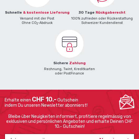
Schnelle
& kostenlose Lieferung
30 Tage
Rückgaberecht
Versand mit der Post
100% zufrieden oder Rückerstattung
Ohne CO
-Abdruck
Schweizer Kundendienst
2
Sichere
Zahlung
Rechnung, Twint, Kreditkarten
oder PostFinance
CHF 10.-
Erhalte einen
Gutschein
indem Du unseren Newsletter abonnierst!
Bleibe über Neuigkeiten informiert, profitiere regelmässig von
exklusiven und persönlichen Angeboten und erhalte Deinen CHF
10.- Gutschein!