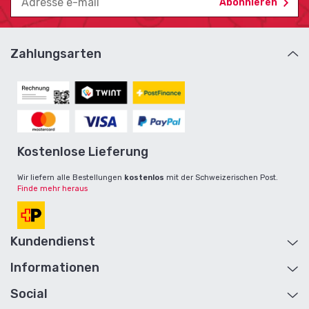
Zahlungsarten
Kostenlose Lieferung
Wir liefern alle Bestellungen
kostenlos
mit der Schweizerischen Post.
Finde mehr heraus
Kundendienst
Informationen
Hilfe und Kontakt
Konto
Social
Über Uns
Retouren