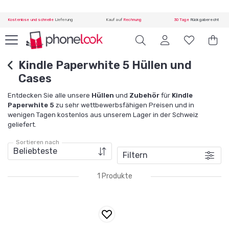
Kostenlose und schnelle
Lieferung
Kauf auf
Rechnung
30 Tage
Rückgaberecht
Kindle Paperwhite 5 Hüllen und
Cases
Entdecken Sie alle unsere
Hüllen
und
Zubehör
für
Kindle
Paperwhite 5
zu sehr wettbewerbsfähigen Preisen und in
wenigen Tagen kostenlos aus unserem Lager in der Schweiz
geliefert.
Sortieren nach
Filtern
1 Produkte