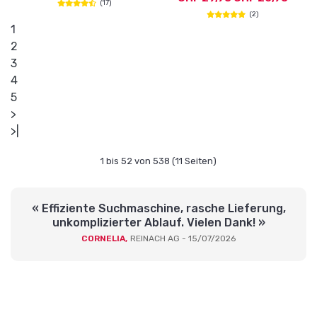
(17)
(2)
1
2
3
4
5
>
>|
1 bis 52 von 538 (11 Seiten)
« Effiziente Suchmaschine, rasche Lieferung,
unkomplizierter Ablauf. Vielen Dank! »
CORNELIA,
REINACH AG - 15/07/2026