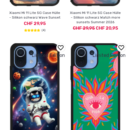
Xiaomi Mi 11 Lite 5G Case Hülle
Xiaomi Mi 11 Lite 5G Case Hülle
- Silikon schwarz Wave Sunset
- Silikon schwarz Watch more
sunsets Summer 2026
CHF 29,95
CHF 29,95
CHF 20,95
(4)
Limited Edition
Limited Edition