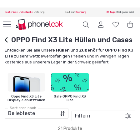
Kostenlose und schnelle
Lieferung
Kauf auf
Rechnung
30 Tage
Rückgaberecht
OPPO Find X3 Lite Hüllen und Cases
Entdecken Sie alle unsere
Hüllen
und
Zubehör
für
OPPO Find X3
Lite
zu sehr wettbewerbsfähigen Preisen und in wenigen Tagen
kostenlos aus unserem Lager in der Schweiz geliefert.
Oppo Find X3 Lite
Sale OPPO Find X3
Display-Schutzfolien
Lite
Sortieren nach
Filtern
21 Produkte