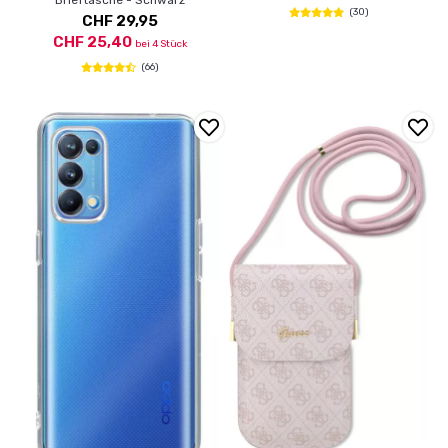
Brieftasche - Schwarz
(30)
CHF 29,95
CHF 25,40
bei 4 Stück
(66)