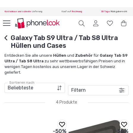
Kostenlose und schnelle
Lieferung
Kauf auf
Rechnung
30 Tage
Rückgaberecht
Galaxy Tab S9 Ultra / Tab S8 Ultra
Hüllen und Cases
Entdecken Sie alle unsere
Hüllen
und
Zubehör
für
Galaxy Tab S9
Ultra / Tab S8 Ultra
zu sehr wettbewerbsfähigen Preisen und in
wenigen Tagen kostenlos aus unserem Lager in der Schweiz
geliefert.
Sortieren nach
Filtern
4 Produkte
-50%
-50%