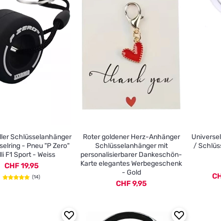
ller Schlüsselanhänger
Roter goldener Herz-Anhänger
Universe
selring - Pneu "P Zero"
Schlüsselanhänger mit
/ Schlüss
lli F1 Sport - Weiss
personalisierbarer Dankeschön-
Karte elegantes Werbegeschenk
CHF 19,95
- Gold
CH
(14)
CHF 9,95