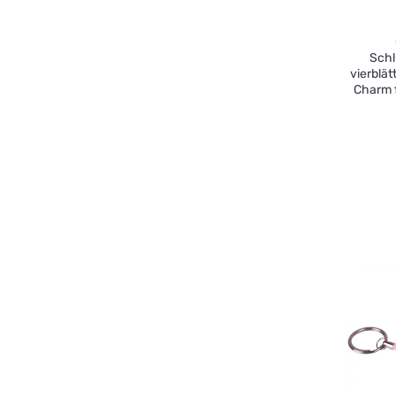
Schl
vierblät
Charm f