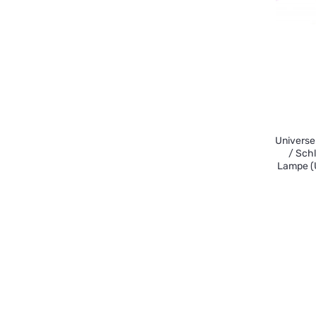
Universe
/ Schl
Lampe (U