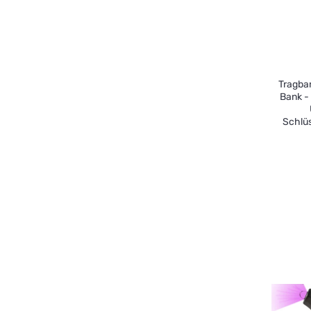
Tragba
Bank -
Schlü