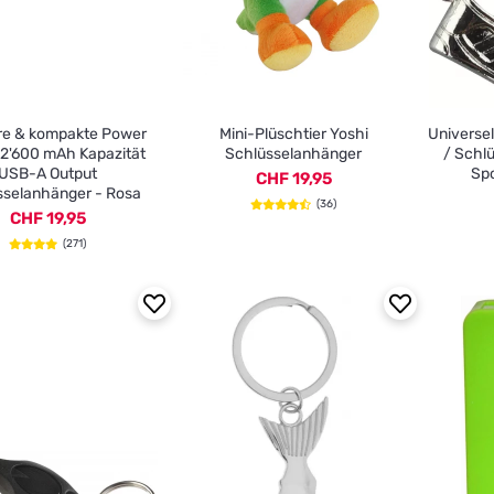
re & kompakte Power
Mini-Plüschtier Yoshi
Universe
 2'600 mAh Kapazität
Schlüsselanhänger
/ Schlü
USB-A Output
Spo
CHF 19,95
sselanhänger - Rosa
(36)
CHF 19,95
(271)