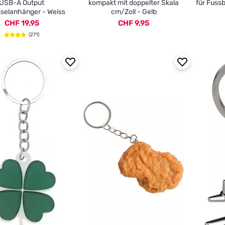
USB-A Output
kompakt mit doppelter Skala
für Fussb
selanhänger - Weiss
cm/Zoll - Gelb
CHF 19,95
CHF 9,95
(271)