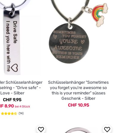
ller Schlüsselanhänger
Schlüsselanhänger "Sometimes
elring - "Drive safe" -
you forget you're awesome so
Love - Silber
this is your reminder" süsses
Geschenk - Silber
CHF 9,95
CHF 10,95
F 8,90
bei 4 Stück
(14)