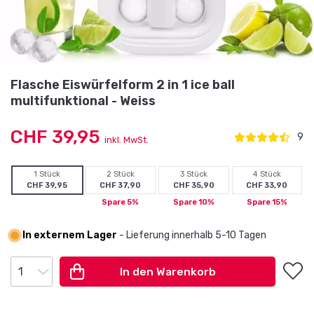
Flasche Eiswürfelform 2 in 1 ice ball
multifunktional - Weiss
CHF 39,95
9
inkl. MwSt.
1 Stück
2 Stück
3 Stück
4 Stück
CHF 39,95
CHF 37,90
CHF 35,90
CHF 33,90
Spare 5%
Spare 10%
Spare 15%
In externem Lager
- Lieferung innerhalb 5-10 Tagen
In den Warenkorb