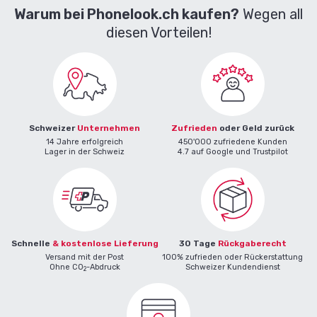
Warum bei Phonelook.ch kaufen?
Wegen all
diesen Vorteilen!
Schweizer
Unternehmen
Zufrieden
oder Geld zurück
14 Jahre erfolgreich
450'000 zufriedene Kunden
Lager in der Schweiz
4.7 auf Google und Trustpilot
Schnelle
& kostenlose Lieferung
30 Tage
Rückgaberecht
Versand mit der Post
100% zufrieden oder Rückerstattung
Ohne CO
-Abdruck
Schweizer Kundendienst
2