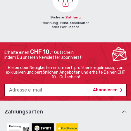
Sichere
Zahlung
Rechnung, Twint, Kreditkarten
oder PostFinance
CHF 10.-
Erhalte einen
Gutschein
indem Du unseren Newsletter abonnierst!
Bleibe über Neuigkeiten informiert, profitiere regelmässig von
exklusiven und persönlichen Angeboten und erhalte Deinen CHF
10.- Gutschein!
Zahlungsarten