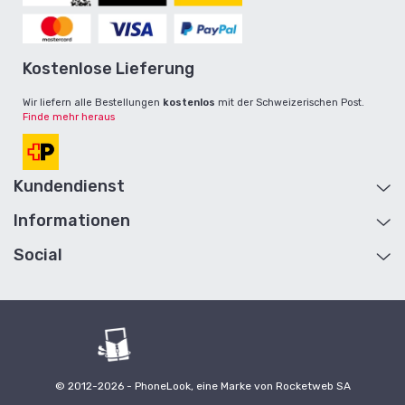
Kostenlose Lieferung
Wir liefern alle Bestellungen
kostenlos
mit der Schweizerischen Post.
Finde mehr heraus
Kundendienst
Informationen
Hilfe und Kontakt
Konto
Social
Über Uns
Retouren
Lieferung und Rücksendung
Seitenübersicht
Allgemeine Geschäftsbedingungen
Geschenkkarten
Reseller werden
B2B
Kollaborationen / Influencer
Ökologie
© 2012-2026 - PhoneLook, eine Marke von Rocketweb SA