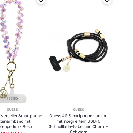
GUESS
GUESS
iverseller Smartphone
Guess 4G Smartphone Lanière
ttenarmband mit
mit integriertem USB-C
pfenperlen - Rosa
Schnelllade-Kabel und Charm -
Schwarz