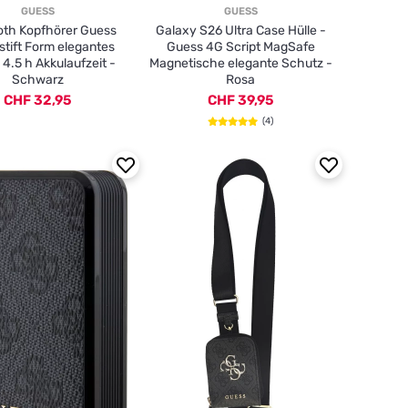
GUESS
GUESS
oth Kopfhörer Guess
Galaxy S26 Ultra Case Hülle -
stift Form elegantes
Guess 4G Script MagSafe
 4.5 h Akkulaufzeit -
Magnetische elegante Schutz -
Schwarz
Rosa
CHF 32,95
CHF 39,95
(4)