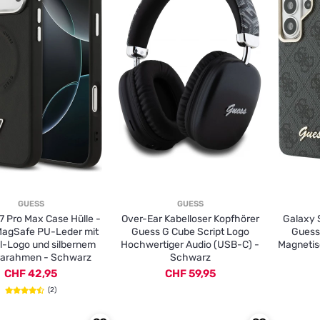
GUESS
GUESS
7 Pro Max Case Hülle -
Over-Ear Kabelloser Kopfhörer
Galaxy S
agSafe PU-Leder mit
Guess G Cube Script Logo
Guess
l-Logo und silbernem
Hochwertiger Audio (USB-C) -
Magnetis
arahmen - Schwarz
Schwarz
CHF 42,95
CHF 59,95
(2)