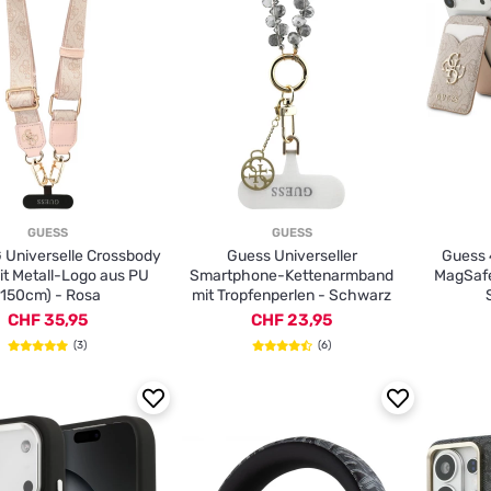
GUESS
GUESS
 Universelle Crossbody
Guess Universeller
Guess 
it Metall-Logo aus PU
Smartphone-Kettenarmband
MagSafe
(150cm) - Rosa
mit Tropfenperlen - Schwarz
CHF 35,95
CHF 23,95
(3)
(6)