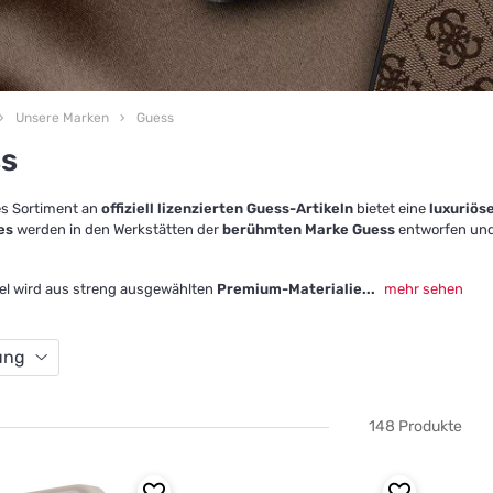
Unsere Marken
Guess
s
s Sortiment an
offiziell lizenzierten Guess-Artikeln
bietet eine
luxuriös
es
werden in den Werkstätten der
berühmten Marke Guess
entworfen und
kel wird aus streng ausgewählten
Premium-Materialie
...
mehr sehen
ung
148 Produkte