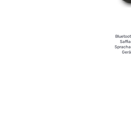
Bluetoo
Saffi
Sprachas
Gerä