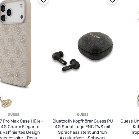
GUESS
GUESS
7 Pro Max Case Hülle -
Bluetooth Kopfhörer Guess PU
Guess Un
 4G Charm Elegante
4G Script Logo ENC TWS mit
Ke
 Raffiniertes Design
Sprachassistent und 16h
Tro
daccessoire - Rosa
Akkulaufzeit - Schwarz