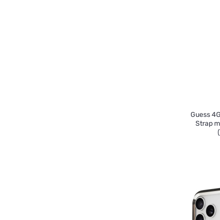
Guess 4G
Strap m