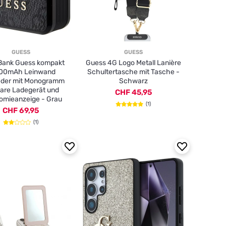
GUESS
GUESS
ank Guess kompakt
Guess 4G Logo Metall Lanière
00mAh Leinwand
Schultertasche mit Tasche -
eder mit Monogramm
Schwarz
bare Ladegerät und
CHF 45,95
omieanzeige - Grau
(1)
CHF 69,95
(1)