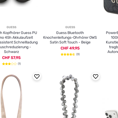
GUESS
GUESS
th Kopfhörer Guess PU
Guess Bluetooth
PowerB
ano 45h Akkulaufzeit
Knochenleitungs-Ohrhörer OWS
100
sistent Schnellladung
Satin Soft Touch - Beige
Kunstl
uschreduzierung -
trag
CHF 49,95
Schwarz
Auton
(3)
CHF 57,95
(1)