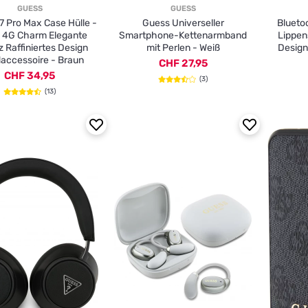
GUESS
GUESS
7 Pro Max Case Hülle -
Guess Universeller
Blueto
 4G Charm Elegante
Smartphone-Kettenarmband
Lippen
 Raffiniertes Design
mit Perlen - Weiß
Design
accessoire - Braun
CHF 27,95
CHF 34,95
(3)
(13)