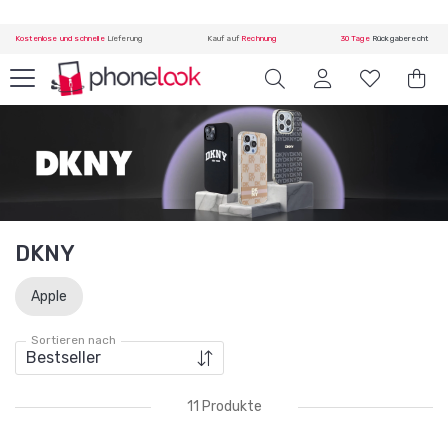
Kostenlose und schnelle
Lieferung
Kauf auf
Rechnung
30 Tage
Rückgaberecht
DKNY
Apple
Sortieren nach
11 Produkte