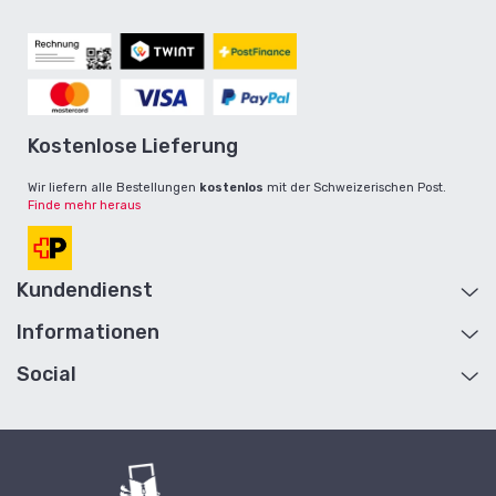
Kostenlose Lieferung
Wir liefern alle Bestellungen
kostenlos
mit der Schweizerischen Post.
Finde mehr heraus
Kundendienst
Informationen
Hilfe und Kontakt
Konto
Social
Über Uns
Retouren
Lieferung und Rücksendung
Seitenübersicht
Allgemeine Geschäftsbedingungen
Geschenkkarten
Reseller werden
B2B