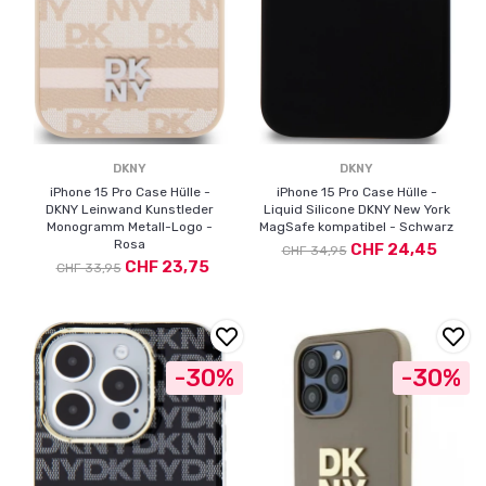
DKNY
DKNY
iPhone 15 Pro Case Hülle -
iPhone 15 Pro Case Hülle -
DKNY Leinwand Kunstleder
Liquid Silicone DKNY New York
Monogramm Metall-Logo -
MagSafe kompatibel - Schwarz
Rosa
CHF 24,45
CHF 34,95
CHF 23,75
CHF 33,95
-30%
-30%