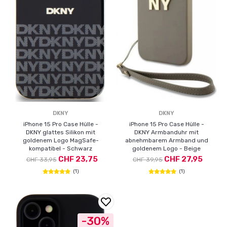
DKNY
DKNY
iPhone 15 Pro Case Hülle -
iPhone 15 Pro Case Hülle -
DKNY glattes Silikon mit
DKNY Armbanduhr mit
goldenem Logo MagSafe-
abnehmbarem Armband und
kompatibel - Schwarz
goldenem Logo - Beige
CHF 23,75
CHF 27,95
CHF 33,95
CHF 39,95
(1)
(1)
-30%