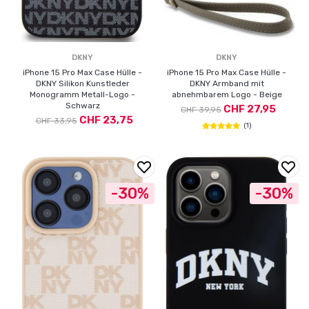
DKNY
DKNY
iPhone 15 Pro Max Case Hülle -
iPhone 15 Pro Max Case Hülle -
DKNY Silikon Kunstleder
DKNY Armband mit
Monogramm Metall-Logo -
abnehmbarem Logo - Beige
Schwarz
CHF 27,95
CHF 39,95
CHF 23,75
CHF 33,95
(1)
-30%
-30%