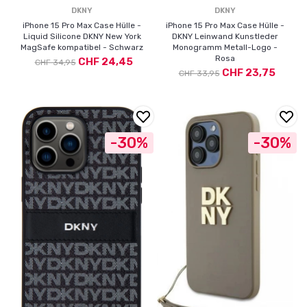
DKNY
DKNY
iPhone 15 Pro Max Case Hülle -
iPhone 15 Pro Max Case Hülle -
Liquid Silicone DKNY New York
DKNY Leinwand Kunstleder
MagSafe kompatibel - Schwarz
Monogramm Metall-Logo -
Rosa
CHF 24,45
CHF 34,95
CHF 23,75
CHF 33,95
-30%
-30%