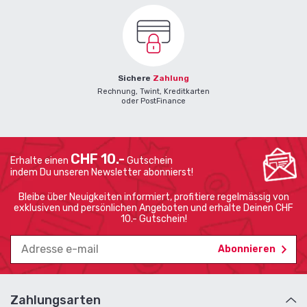
Sichere
Zahlung
Rechnung, Twint, Kreditkarten
oder PostFinance
CHF 10.-
Erhalte einen
Gutschein
indem Du unseren Newsletter abonnierst!
Bleibe über Neuigkeiten informiert, profitiere regelmässig von
exklusiven und persönlichen Angeboten und erhalte Deinen CHF
10.- Gutschein!
Zahlungsarten