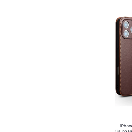
iPhone
Qialino F