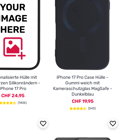
nalisierte Hülle mit
iPhone 17 Pro Case Hülle -
zen Silikonrändern -
Gummi weich mit
iPhone 17 Pro
Kameraschutzglas MagSafe -
Dunkelblau
CHF 24,95
CHF 19,95
(1406)
(543)