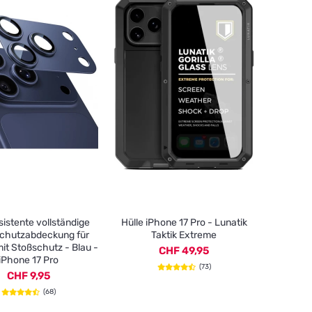
sistente vollständige
Hülle iPhone 17 Pro - Lunatik
chutzabdeckung für
Taktik Extreme
it Stoßschutz - Blau -
CHF 49,95
iPhone 17 Pro
(73)
CHF 9,95
(68)