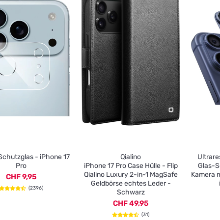
chutzglas - iPhone 17
Qialino
Ultrare
Pro
iPhone 17 Pro Case Hülle - Flip
Glas-S
Qialino Luxury 2-in-1 MagSafe
Kamera m
CHF 9,95
Geldbörse echtes Leder -
(2396)
Schwarz
CHF 49,95
(31)