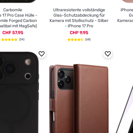
Carbomile
Ultraresistente vollständige
iPhone
 17 Pro Case Hülle -
Glas-Schutzabdeckung für
G
mile Forged Carbon
Kamera mit Stoßschutz - Silber
Kameras
atibel mit MagSafe)
- iPhone 17 Pro
CHF 57,95
CHF 9,95
(34)
(68)