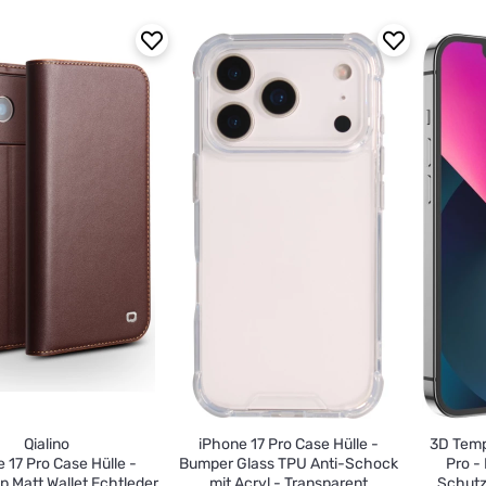
Qialino
iPhone 17 Pro Case Hülle -
3D Temp
 17 Pro Case Hülle -
Bumper Glass TPU Anti-Schock
Pro -
lip Matt Wallet Echtleder
mit Acryl - Transparent
Schutz