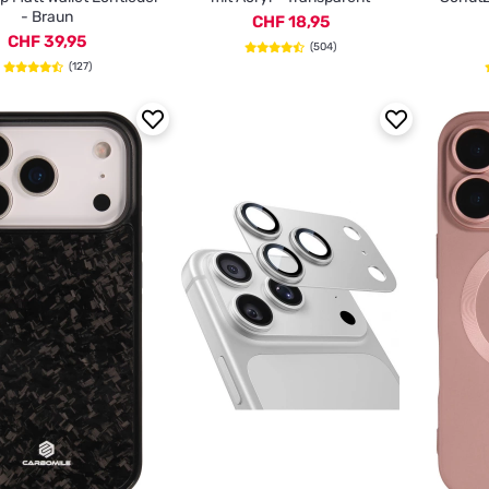
- Braun
CHF 18,95
CHF 39,95
(504)
(127)